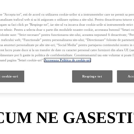
e "Accepta tot", esti de acord cu utilizarea cookie-urilor si a instrumentelor care ne permit sa pe
 analizam traficul web si sa iti asiguram o utilizare optima a site-ului. Pentru dezactivarea tuturor
ugam sa faci click pe "Respinge tot", iar site-ul va incarca doar cookie-urile si instrumentele strict
re tehnic. Pentru a selecta doar o parte din modulele noastre cookie, acceseaza butonul “Setari co
olosite sunt: “Strict necesare” pentru functionarea site-ului, aceastea neputand fi dezactivate; “P
 traficului web; “Functionale” pentru personalizarea site-ului; “Directionare” folosite de parteneri
fisa anunturi personalizate pe alte site-uri; “Social Media” pentru partajarea continutului nostru in 
cest lucru poate duce si la un transfer de date cu caracter personal catre furnizori din afara UE (s
uresti Nord
limentare pot fi gasite in politica de confidentialitate. Consimtamantul tau este voluntar si poate fi
and pagina "Setari cookie-uri"
Acceseaza Politica de cookie-uri
i cookie-uri
Respinge tot
Acc
CUM NE GASESTI