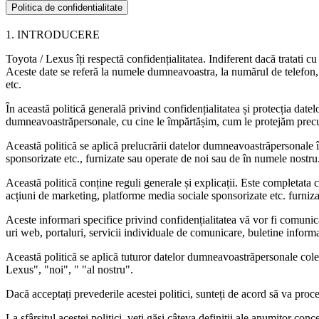
Politica de confidentialitate
1. INTRODUCERE
Toyota / Lexus îți respectă confidențialitatea. Indiferent dacă tratati 
Aceste date se referă la numele dumneavoastra, la numărul de telefon, 
etc.
În această politică generală privind confidențialitatea și protecția da
dumneavoastrăpersonale, cu cine le împărtășim, cum le protejăm precum
Această politică se aplică prelucrării datelor dumneavoastrăpersonale în 
sponsorizate etc., furnizate sau operate de noi sau de în numele nostru
Această politică conține reguli generale și explicații. Este completata cu
acțiuni de marketing, platforme media sociale sponsorizate etc. furniz
Aceste informari specifice privind confidențialitatea vă vor fi comunic
uri web, portaluri, servicii individuale de comunicare, buletine informa
Această politică se aplică tuturor datelor dumneavoastrăpersonale co
Lexus", "noi", " "al nostru".
Dacă acceptați prevederile acestei politici, sunteți de acord să va pro
La sfârșitul acestei politici, veți găsi câteva definiții ale anumitor con