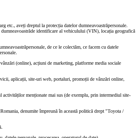
larg etc., aveți dreptul la protecția datelor dumneavoastrăpersonale.
l dumneavoastrăde identificare al vehiculului (VIN), locația geografică
e dumneavoastrăpersonale, de ce le colectăm, ce facem cu datele
ersonale.
de vânzări (online), acțiuni de marketing, platforme media sociale
icii, aplicații, site-uri web, portaluri, promoții de vânzări online,
 activităților menționate mai sus (de exemplu, prin intermediul site-
 Romania, denumite împreună în această politică drept "Toyota /
ă.
plu, datele personale, procesarea, operatorul de date).