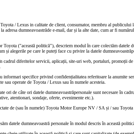
cu Toyota / Lexus in calitate de client, consumator, membru al publicului 
la adresa dumneavoastrăde e-mail, dar și la alte date, cum ar fi număru
telor Toyota ("această politică"), descriem modul în care colectăm datel
 și alegerile pe care le puteți face cu privire la datele dumneavoastrăp
cadrul diferitelor servicii, aplicații, site-uri web, portaluri, promoții 
.
 informari specifice privind confidențialitatea referitoare la anumite serv
ate sau operate de Toyota / Lexus sau în numele acesteia.
ate ori de câte ori datele dumneavoastrăpersonale sunt necesare în cadrul
tive, atentionari, sondaje, oferte, evenimente etc.).
lectate de (sau în numele) Toyota Motor Europe NV / SA și / sau Toyota
cesăm datele dumneavoastră personale în modul descris în această politic
cepte cheie utilizate în această politică și care sunt capitalizate (de exem