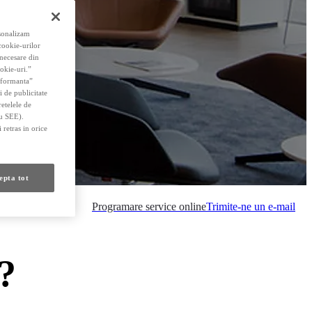
rsonalizam
 cookie-urilor
 necesare din
okie-uri.”
erformanta”
i de publicitate
retelele de
au SEE).
 retras in orice
epta tot
Programare service online
Trimite-ne un e-mail
?