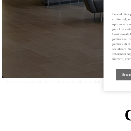
Facand click p
continutul, sa
optionale te r
punct de vede
Cookie-urile f
pentru analiza
pentru a iti a
Bine ati venit
socializare. A
Lexus Service Buc
Informatii sup
moment, acces
8f00ff48-9efc-4312-9775-b06ed6711dc6
Setar
Service, Service autorizat, Vopsitorie, Masini rulate