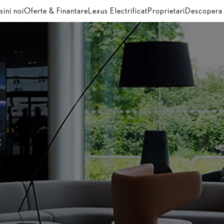
ini noi
Oferte & Finantare
Lexus Electrificat
Proprietari
Descopera