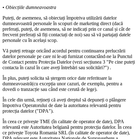
•
Obiecțiile dumneavoastra
Puteți, de asemenea, să obiectați împotriva utilizării datelor
dumneavoastră personale în scopuri de marketing direct (dacă
preferați, puteți, de asemenea, să ne indicați prin ce canal și cât de
frecvent preferați să fiți contactați de noi) sau să vă partajați datele
personale cu în același scop.
Vă puteți retrage oricând acordul pentru continuarea prelucrării
datelor personale pe care ni le-ați furnizat contactând-ne la Punctul
de Contact pentru Protecția Datelor (vezi secțiunea 3 "Pe cine puteți
contacta în cazul în care aveți întrebări sau solicitări?") .
În plus, puteți solicita să ștergem orice date referitoare la
dumneavoastră(cu excepția unor cazuri, de exemplu, pentru a
dovedi o tranzacție sau când este cerută de lege).
În cele din urmă, rețineți că aveți dreptul să depuneți o plângere
împotriva Operatorului de date la autoritatea relevantă pentru
protecția datelor ("DPA").
În ceea ce privește TME (în calitate de operator de date), DPA
relevantă este Autoritatea belgiană pentru protecția datelor. În ceea
ce privește Toyota Romania SRL (în calitate de operator de date),
DPA relevant este Autoritatea Nationale de Supraveghere a