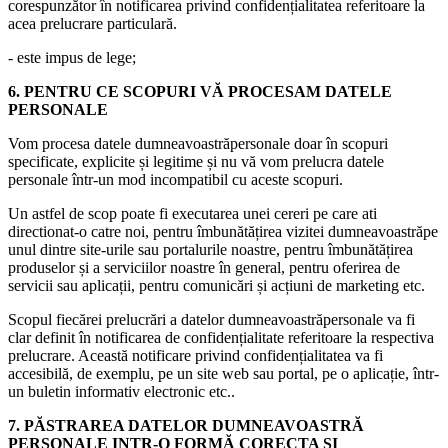
corespunzător în notificarea privind confidențialitatea referitoare la
acea prelucrare particulară.
- este impus de lege;
6. PENTRU CE SCOPURI VĂ PROCESAM DATELE
PERSONALE
Vom procesa datele dumneavoastrăpersonale doar în scopuri
specificate, explicite și legitime și nu vă vom prelucra datele
personale într-un mod incompatibil cu aceste scopuri.
Un astfel de scop poate fi executarea unei cereri pe care ati
directionat-o catre noi, pentru îmbunătățirea vizitei dumneavoastrăpe
unul dintre site-urile sau portalurile noastre, pentru îmbunătățirea
produselor și a serviciilor noastre în general, pentru oferirea de
servicii sau aplicații, pentru comunicări și acțiuni de marketing etc.
Scopul fiecărei prelucrări a datelor dumneavoastrăpersonale va fi
clar definit în notificarea de confidențialitate referitoare la respectiva
prelucrare. Această notificare privind confidențialitatea va fi
accesibilă, de exemplu, pe un site web sau portal, pe o aplicație, într-
un buletin informativ electronic etc..
7. PĂSTRAREA DATELOR DUMNEAVOASTRĂ
PERSONALE INTR-O FORMĂ CORECTA SI