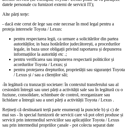
datele personale cu furnizori externi de servicii IT);
Alte părți terțe:
- dacă este cerut de lege sau este necesar în mod legal pentru a
proteja interesele Toyota / Lexus:
pentru respectarea legii, ca urmare a solicitărilor din partea
autorităților, in baza hotărârilor judecătorești, a procedurilor
legale, in baza unor obligații privind raportarea și depunerea
informațiilor la autorități etc .;
pentru verificarea sau impunerea respectarii politicilor și
acordurilor Toyota / Lexus; și
pentru protejarea drepturilor, proprietății sau siguranței Toyota
/ Lexus și / sau a clienților săi;
-în legătură cu tranzacții societare: în contextul transferului sau al
cesionării întregii sau unei părți a activității sale sau în legătură cu o
fuziune, consolidare, schimbare de control, reorganizare sau
lichidare a întregii sau a unei părți a activității Toyota / Lexus .
Rețineți că destinatarii terță parte enumerați la punctele b) și c) de
mai sus - în special furnizorii de servicii care vă pot oferi produse și
servicii prin intermediul serviciilor sau aplicațiilor Toyota / Lexus
sau prin intermediul propriilor canale - pot colecta separat date