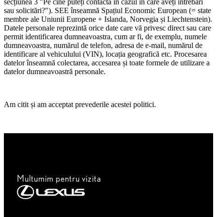
secțiunea 3 "Pe cine puteți contacta în cazul în care aveți întrebări
sau solicitări?"). SEE înseamnă Spațiul Economic European (= state
membre ale Uniunii Europene + Islanda, Norvegia și Liechtenstein).
Datele personale reprezintă orice date care vă privesc direct sau care
permit identificarea dumneavoastra, cum ar fi, de exemplu, numele
dumneavoastra, numărul de telefon, adresa de e-mail, numărul de
identificare al vehiculului (VIN), locația geografică etc. Procesarea
datelor înseamnă colectarea, accesarea și toate formele de utilizare a
datelor dumneavoastră personale.
Am citit și am acceptat prevederile acestei politici.
Multumim pentru vizita