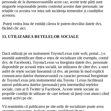
personale de la dumneavoastrăÎn acest caz, aceste terțe părți sunt
singurele responsabile pentru controlul acestor date personale, iar
relațiile cu acestea vor intra sub incidența termenilor și condițiilor
acestora.
Puteți vedea lista de entități cărora le putem dezvălui datele dvs.
făcând clic aici.
13. UTILIZAREA RETELELOR SOCIALE
Dacă utilizați pe un instrument Toyota/Lexus (site web, portal...) o
anumită autentificare dintr-o rețea de socializare (de exemplu, contul
dvs. de Facebook), Toyota/Lexus va înregistra datele dvs. personale
disponibile pe această rețea socială, iar utilizarea de către dvs. a unei
astfel de rețele sociale înseamnă că dvs. ati permis în mod explicit
comunicarea datelor dumneavoastră cu caracter personal înregistrate
de Toyota/Lexus prin instrumentul său.Toyota / Lexus facilitează
uneori publicarea datelor (personale) prin intermediul rețelelor
sociale, cum ar fi Twitter și Facebook. Aceste retele sociale au
propriile condiții de utilizare de care trebuie să țineți cont atunci când
sunteți activi pe ele.
Vă reamintim că publicarea pe site-urile de socializare poate avea
anumite consecințe, inclusiv pentru confidențialitatea