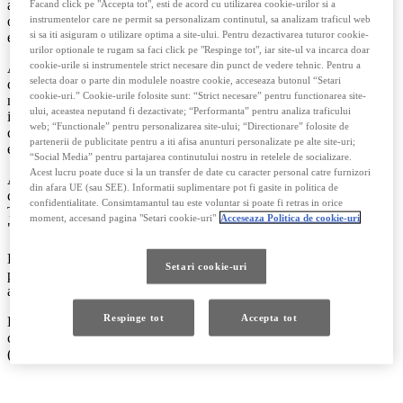
anumite servicii, aplicații, site-uri web, portaluri, promoții de vânzări
Facand click pe "Accepta tot", esti de acord cu utilizarea cookie-urilor si a
online, acțiuni de marketing, platforme media sociale sponsorizate
instrumentelor care ne permit sa personalizam continutul, sa analizam traficul web
si sa iti asiguram o utilizare optima a site-ului. Pentru dezactivarea tuturor cookie-
etc. furnizate sau operate de Toyota / Lexus sau în numele acesteia.
urilor optionale te rugam sa faci click pe "Respinge tot", iar site-ul va incarca doar
cookie-urile si instrumentele strict necesare din punct de vedere tehnic. Pentru a
Aceste informari specifice privind confidențialitatea vă vor fi
selecta doar o parte din modulele noastre cookie, acceseaza butonul “Setari
comunicate ori de câte ori datele dumneavoastrăpersonale sunt
cookie-uri.” Cookie-urile folosite sunt: “Strict necesare” pentru functionarea site-
necesare în cadrul activităților menționate mai sus (de exemplu, prin
ului, aceastea neputand fi dezactivate; “Performanta” pentru analiza traficului
intermediul site-uri web, portaluri, servicii individuale de
web; “Functionale” pentru personalizarea site-ului; “Directionare” folosite de
comunicare, buletine informative, atentionari, sondaje, oferte,
partenerii de publicitate pentru a iti afisa anunturi personalizate pe alte site-uri;
evenimente etc.).
“Social Media” pentru partajarea continutului nostru in retelele de socializare.
Acest lucru poate duce si la un transfer de date cu caracter personal catre furnizori
Această politică se aplică tuturor datelor dumneavoastrăpersonale
din afara UE (sau SEE). Informatii suplimentare pot fi gasite in politica de
colectate de (sau în numele) Toyota Motor Europe NV / SA și / sau
confidentialitate. Consimtamantul tau este voluntar si poate fi retras in orice
Toyota Romania, denumite împreună în această politică drept
moment, accesand pagina "Setari cookie-uri"
Acceseaza Politica de cookie-uri
"Toyota / Lexus", "noi", " "al nostru".
Dacă acceptați prevederile acestei politici, sunteți de acord să va
Setari cookie-uri
procesăm datele dumneavoastră personale în modul descris în
această politică.
Respinge tot
Accepta tot
La sfârșitul acestei politici, veți găsi câteva definiții ale anumitor
concepte cheie utilizate în această politică și care sunt capitalizate
(de exemplu, datele personale, procesarea, operatorul de date).