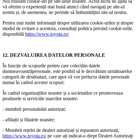
Noi folosim cookie-uri pe site-urile noastre. Acest lucru ne ajută să
vă oferim o experiență mai bună atunci când navigați pe site-ul
nostru și, de asemenea, ne permite să îmbunătățim site-ul nostru.
Pentru mai multe informații despre utilizarea cookie-urilor și despre
modul de evitare a acestora, consultați politica privind cookie-urile,
disponibilă
https://www.toyota.ro/
12. DEZVALUIREA DATELOR PERSONALE
În funcție de scopurile pentru care colectăm datele
dumneavoastrăpersonale, este posibil să le dezvăluim următoarelor
categorii de destinatari, care apoi vă vor prelucra datele personale
numai în cadrul acestor scopuri:
În cadrul organizațiilor noastre și a societatilor ce promoveaza
produsele si serviciile marcilor noastre:
- membrii personalului autorizat;
- afiliații și filialele noastre;
- Membrii rețelei de dealeri autorizați și reparatori autorizați,
https://www.toyota.ro/
pe care ați indicat-o drept Dealeri Autorizați