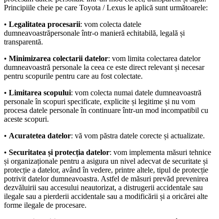
Principiile cheie pe care Toyota / Lexus le aplică sunt următoarele:
•
Legalitatea procesarii
: vom colecta datele
dumneavoastrăpersonale într-o manieră echitabilă, legală și
transparentă.
•
Minimizarea colectarii datelor
: vom limita colectarea datelor
dumneavoastră personale la ceea ce este direct relevant și necesar
pentru scopurile pentru care au fost colectate.
•
Limitarea scopului
: vom colecta numai datele dumneavoastră
personale în scopuri specificate, explicite și legitime și nu vom
procesa datele personale în continuare într-un mod incompatibil cu
aceste scopuri.
•
Acuratetea datelor
: vă vom păstra datele corecte și actualizate.
•
Securitatea și protecția datelor
: vom implementa măsuri tehnice
și organizaționale pentru a asigura un nivel adecvat de securitate și
protecție a datelor, având în vedere, printre altele, tipul de protecție
potrivit datelor dumneavoastra. Astfel de măsuri prevăd prevenirea
dezvăluirii sau accesului neautorizat, a distrugerii accidentale sau
ilegale sau a pierderii accidentale sau a modificării și a oricărei alte
forme ilegale de procesare.