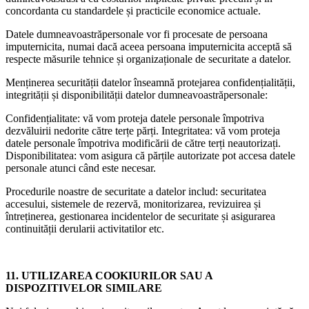
concordanta cu standardele și practicile economice actuale.
Datele dumneavoastrăpersonale vor fi procesate de persoana
imputernicita, numai dacă aceea persoana imputernicita acceptă să
respecte măsurile tehnice și organizaționale de securitate a datelor.
Menținerea securității datelor înseamnă protejarea confidențialității,
integrității și disponibilității datelor dumneavoastrăpersonale:
Confidențialitate: vă vom proteja datele personale împotriva
dezvăluirii nedorite către terțe părți. Integritatea: vă vom proteja
datele personale împotriva modificării de către terți neautorizați.
Disponibilitatea: vom asigura că părțile autorizate pot accesa datele
personale atunci când este necesar.
Procedurile noastre de securitate a datelor includ: securitatea
accesului, sistemele de rezervă, monitorizarea, revizuirea și
întreținerea, gestionarea incidentelor de securitate și asigurarea
continuității derularii activitatilor etc.
11. UTILIZAREA COOKIURILOR SAU A
DISPOZITIVELOR SIMILARE