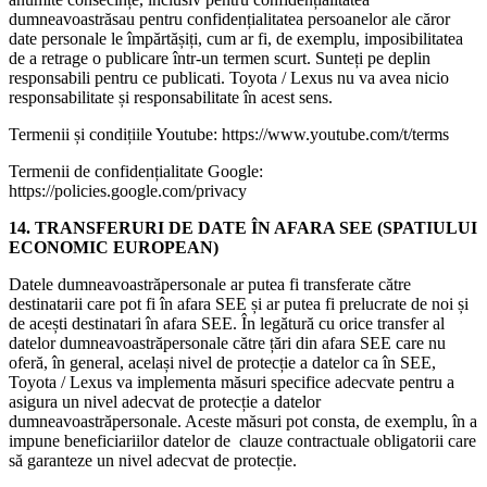
dumneavoastrăsau pentru confidențialitatea persoanelor ale căror
date personale le împărtășiți, cum ar fi, de exemplu, imposibilitatea
de a retrage o publicare într-un termen scurt. Sunteți pe deplin
responsabili pentru ce publicati. Toyota / Lexus nu va avea nicio
responsabilitate și responsabilitate în acest sens.
Termenii și condițiile Youtube: https://www.youtube.com/t/terms
Termenii de confidențialitate Google:
https://policies.google.com/privacy
14. TRANSFERURI DE DATE ÎN AFARA SEE (SPATIULUI
ECONOMIC EUROPEAN)
Datele dumneavoastrăpersonale ar putea fi transferate către
destinatarii care pot fi în afara SEE și ar putea fi prelucrate de noi și
de acești destinatari în afara SEE. În legătură cu orice transfer al
datelor dumneavoastrăpersonale către țări din afara SEE care nu
oferă, în general, același nivel de protecție a datelor ca în SEE,
Toyota / Lexus va implementa măsuri specifice adecvate pentru a
asigura un nivel adecvat de protecție a datelor
dumneavoastrăpersonale. Aceste măsuri pot consta, de exemplu, în a
impune beneficiariilor datelor de clauze contractuale obligatorii care
să garanteze un nivel adecvat de protecție.