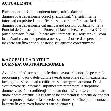
ACTUALIZATA
Este important să ne menținem înregistrările datelor
dumneavoastrăpersonale corect și actualizat. Vă rugăm să ne
informați cu privire la modificările sau erorile referitoare la datele
dumneavoastrăpersonale cât mai curând posibil, contactând-ne la
Punctul de Contact pentru Protecția Datelor (vezi secțiunea 3 "Cine
puteți contacta în cazul în care aveți întrebări sau solicitări?"). Vom
lua măsuri rezonabile pentru a ne asigura că orice date personale
inexacte sau învechite sunt șterse sau ajustate corespunzător.
8. ACCESUL LA DATELE
DUMNEAVOASTRĂPERSONALE
Aveți dreptul să accesați datele dumneavoastrăpersonale pe care le
procesăm și, dacă datele dumneavoastrăpersonale sunt inexacte sau
incomplete, să solicitați rectificarea sau ștergerea acestora. Dacă
aveți nevoie de informații suplimentare referitoare la drepturile
dumneavoastrăde confidențialitate sau doriți să va exercitati oricare
dintre aceste drepturi, vă rugăm să ne contactați la punctul de contact
pentru protecția datelor (a se vedea secțiunea 3 "Cine puteți contacta
în cazul în care aveți întrebări sau solicitări?").