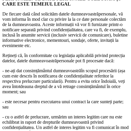
CARE ESTE TEMEIUL LEGAL
De fiecare dată când solicităm datele dumneavoastrăpersonale, vă
vom informa în mod clar cu privire la la ce date personale colectăm
de la dumneavoastra. Aceste informații vă vor fi furnizate printr-o
notificare separată privind confidențialitatea, care va fi, de exemplu,
inclusă în anumite servicii (inclusiv servicii de comunicare), buletine
informative electronice, mementouri, sondaje, oferte, invitații la
evenimente etc.
Rețineți că, în conformitate cu legislația aplicabilă privind protecția
datelor, datele dumneavoastrăpersonale pot fi procesate dacă:
- ne-ați dat consimțământul dumneavoastrăîn scopul procesării (așa
cum este descris în notificarea de confidențialitate referitor la
respectiva prelucrare particulară). Pentru a evita orice îndoială, veți
avea întotdeauna dreptul de a vă retrage consimțământul în orice
moment; sau
- este necesar pentru executarea unui contract la care sunteți parte;
sau
- cu o astfel de prelucrare, urmărim un interes legitim care nu este
echilibrat in raport de drepturile dumneavoastră privind
confidențialitatea. Un astfel de interes legitim va fi comunicat în mod