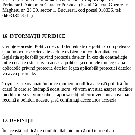
Prelucrarii Datelor cu Caracter Personal (B-dul General Gheorghe
Magheru nr. 28-30, sector 1, Bucuresti, cod postal 010336, tel:
040318059211)
16. INFORMAȚII JURIDICE
Cerințele acestei Politici de confidentialitate de politică completeaza
și nu înlocuiesc orice alte cerințe existente în conformitate cu
legislația aplicabilă privind protecția datelor. În caz de contradicție
între ceea ce este scris în această politică și cerințele din legislația
aplicabilă privind protecția datelor, legea aplicabilă protecției datelor
va avea prioritate.
Toyota / Lexus poate în orice moment modifica această politică. În
cazul în care se întâmplă acest lucru, vă vom avertiza asupra oricăror
modificări și vă vom solicita apoi să citiți ulterior versiunea cea mai
recentă a politicii noastre și să confirmați acceptarea acesteia.
17. DEFINIȚII
În această politică de confidentialitate, următorii termeni au