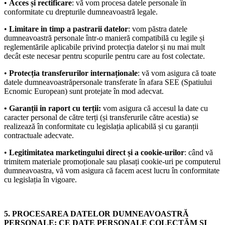
•
Acces și rectificare
: vă vom procesa datele personale în
conformitate cu drepturile dumneavoastră legale.
•
Limitare in timp a pastrarii datelor
: vom păstra datele
dumneavoastră personale într-o manieră compatibilă cu legile și
reglementările aplicabile privind protecția datelor și nu mai mult
decât este necesar pentru scopurile pentru care au fost colectate.
•
Protecția transferurilor internaționale
: vă vom asigura că toate
datele dumneavoastrăpersonale transferate în afara SEE (Spatiului
Ecnomic European) sunt protejate în mod adecvat.
• Garanții in raport cu terții:
vom asigura că accesul la date cu
caracter personal de către terți (și transferurile către acestia) se
realizează în conformitate cu legislația aplicabilă și cu garanții
contractuale adecvate.
•
Legitimitatea marketingului direct și a cookie-urilor
: când vă
trimitem materiale promoționale sau plasați cookie-uri pe computerul
dumneavoastra, vă vom asigura că facem acest lucru în conformitate
cu legislația în vigoare.
5. PROCESAREA DATELOR DUMNEAVOASTRĂ
PERSONALE: CE DATE PERSONALE COLECTĂM ȘI