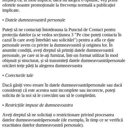
ofertele noastre promoționale la frecvența normală a publicației
implicate.
•
Datele dumneavoastră personale
Puteți să ne contactați întotdeauna la Punctul de Contact pentru
protecția datelor (a se vedea secțiunea 3 "Pe cine puteți contacta în
cazul în care aveți întrebări sau solicitări") pentru a afla ce date
personale avem cu privire la dumneavoastră și originea lor. În
anumite condiții, aveți dreptul să primiți datele dumneavoastră
personale, pe care ni le-ați furnizat, într-un format utilizat în mod
obișnuit și structurat, și să transmiteți datele dumneavoastrăpersonale
oricărei terțe părți la alegerea dumneavoastra
•
Corecturile tale
Dacă găsiți vreo eroare în datele dumneavoastrăpersonale sau dacă
considerați că este acestea sunt incomplete sau incorecte, puteți
solicita de la noi să le corectăm sau să le completăm.
•
Restricțiile impuse de dumneavoastra
Aveți dreptul să ne solicitați o restrictionare privind procesarea
datelor dumneavoastrăpersonale (de exemplu, în timp ce se verifică
exactitatea datelor dumneavoastră personale).