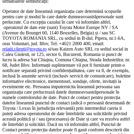
următoarele semnificații:
Operator de date înseamnă organizația care determină scopurile
pentru care și modul în care datele dumneavoastrăpersonale sunt
prelucrate. Cu excepția cazului în care vă informăm altfel,
operatorul de date este (sunt) Toyota Motor Europe NV / SA
(Avenue du Bourget 60, 1140 Bruxelles, Belgia) și / sau SC
TOYOTA ROMANIA SRL, cu sediul in B-dul. Pipera, nr.1-6A,
oras Voluntari, jud. Ilfov, Tel: +4021 2000 400, email:
relatii.clienti@toyota.ro
si/sau Kaizen Auto SRL cu sediul social in
Calea Giulesti, nr 125, sector 6, Bucuresti, Romania si punct de
lucru la adresa Sat Chiajna, Comuna Chiajna, Strada Industriilor, nr.
68, Judet Ilfov. Informații suplimentare vă pot fi furnizate printr-o
notificare separată privind confidențialitatea, care va fi, de exemplu,
inclusă în anumite servicii (inclusiv servicii de comunicare), buletine
informative electronice, mementouri, sondaje, oferte, invitații la
evenimente etc. Persoana imputernicita înseamnă persoana sau
organizația care prelucrează datele dumneavoastrăpersonale în
numele controlorului de date. Punct de contact pentru protecția
datelor înseamnă punctul de contact (adică o persoană desemnată de
Toyota / Lexus în jurisdicția relevantă) prin intermediul careia ii
puteți adresa operatorului de date întrebările sau solicitările privind
această politică și / sau (procesarea) de Date și care va rezolva astfel
de întrebări și solicitări. Dacă nu vă informăm altfel, Punctul de
Contact pentru protecția datelor poate fi gasit conform descrierii din