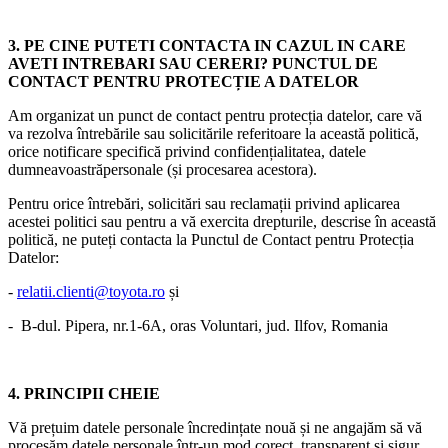
3. PE CINE PUTETI CONTACTA IN CAZUL IN CARE
AVETI INTREBARI SAU CERERI? PUNCTUL DE
CONTACT PENTRU PROTECȚIE A DATELOR
Am organizat un punct de contact pentru protecția datelor, care vă
va rezolva întrebările sau solicitările referitoare la această politică,
orice notificare specifică privind confidențialitatea, datele
dumneavoastrăpersonale (și procesarea acestora).
Pentru orice întrebări, solicitări sau reclamații privind aplicarea
acestei politici sau pentru a vă exercita drepturile, descrise în această
politică, ne puteți contacta la Punctul de Contact pentru Protecția
Datelor:
-
relatii.clienti@toyota.ro
și
- B-dul. Pipera, nr.1-6A, oras Voluntari, jud. Ilfov, Romania
4. PRINCIPII CHEIE
Vă prețuim datele personale încredințate nouă și ne angajăm să vă
procesăm datele personale într-un mod corect, transparent și sigur.