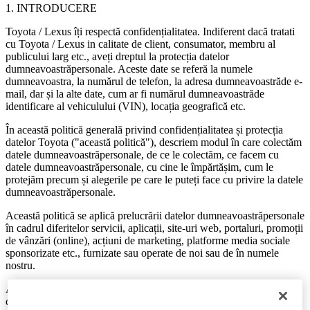
1. INTRODUCERE
Toyota / Lexus îți respectă confidențialitatea. Indiferent dacă tratati
cu Toyota / Lexus in calitate de client, consumator, membru al
publicului larg etc., aveți dreptul la protecția datelor
dumneavoastrăpersonale. Aceste date se referă la numele
dumneavoastra, la numărul de telefon, la adresa dumneavoastrăde e-
mail, dar și la alte date, cum ar fi numărul dumneavoastrăde
identificare al vehiculului (VIN), locația geografică etc.
În această politică generală privind confidențialitatea și protecția
datelor Toyota ("această politică"), descriem modul în care colectăm
datele dumneavoastrăpersonale, de ce le colectăm, ce facem cu
datele dumneavoastrăpersonale, cu cine le împărtășim, cum le
protejăm precum și alegerile pe care le puteți face cu privire la datele
dumneavoastrăpersonale.
Această politică se aplică prelucrării datelor dumneavoastrăpersonale
în cadrul diferitelor servicii, aplicații, site-uri web, portaluri, promoții
de vânzări (online), acțiuni de marketing, platforme media sociale
sponsorizate etc., furnizate sau operate de noi sau de în numele
nostru.
Această politică conține reguli generale și explicații. Este completata
cu informari specifice privind confidențialitatea referitoare la