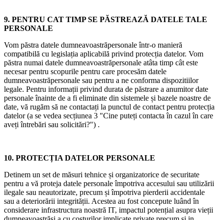
9. PENTRU CAT TIMP SE PĂSTREAZĂ DATELE TALE
PERSONALE
Vom păstra datele dumneavoastrăpersonale într-o manieră
compatibilă cu legislația aplicabilă privind protecția datelor. Vom
păstra numai datele dumneavoastrăpersonale atâta timp cât este
necesar pentru scopurile pentru care procesăm datele
dumneavoastrăpersonale sau pentru a ne conforma dispozitiilor
legale. Pentru informații privind durata de păstrare a anumitor date
personale înainte de a fi eliminate din sistemele și bazele noastre de
date, vă rugăm să ne contactați la punctul de contact pentru protecția
datelor (a se vedea secțiunea 3 "Cine puteți contacta în cazul în care
aveți întrebări sau solicitări?") .
10. PROTECȚIA DATELOR PERSONALE
Detinem un set de măsuri tehnice și organizatorice de securitate
pentru a vă proteja datele personale împotriva accesului sau utilizării
ilegale sau neautorizate, precum și împotriva pierderii accidentale
sau a deteriorării integrității. Acestea au fost concepute luând în
considerare infrastructura noastră IT, impactul potențial asupra vieții
dumneavoastrăsi a cu costurilor implicate private precum și in