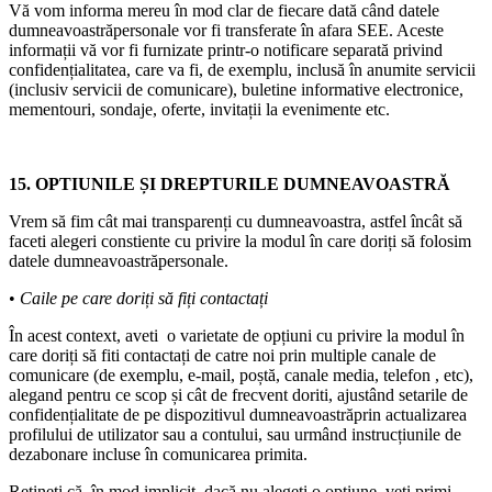
Vă vom informa mereu în mod clar de fiecare dată când datele
dumneavoastrăpersonale vor fi transferate în afara SEE. Aceste
informații vă vor fi furnizate printr-o notificare separată privind
confidențialitatea, care va fi, de exemplu, inclusă în anumite servicii
(inclusiv servicii de comunicare), buletine informative electronice,
mementouri, sondaje, oferte, invitații la evenimente etc.
15. OPTIUNILE ȘI DREPTURILE DUMNEAVOASTRĂ
Vrem să fim cât mai transparenți cu dumneavoastra, astfel încât să
faceti alegeri constiente cu privire la modul în care doriți să folosim
datele dumneavoastrăpersonale.
•
Caile pe care doriți să fiți contactați
În acest context, aveti o varietate de opțiuni cu privire la modul în
care doriți să fiti contactați de catre noi prin multiple canale de
comunicare (de exemplu, e-mail, poștă, canale media, telefon , etc),
alegand pentru ce scop și cât de frecvent doriti, ajustând setarile de
confidențialitate de pe dispozitivul dumneavoastrăprin actualizarea
profilului de utilizator sau a contului, sau urmând instrucțiunile de
dezabonare incluse în comunicarea primita.
Rețineți că, în mod implicit, dacă nu alegeti o optiune, veți primi