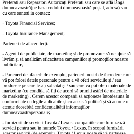
Preferati sau Reparatori Autorizați Preferati sau care se află lângă
dumneavoastră(pe baza codului dumneavoastră poștal, adresa) sau
cu care sunteti in contact;
- Toyota Financial Services;
- Toyota Insurance Management;
Parteneri de afaceri terți:
- Agenții de publicitate, de marketing și de promovare: să ne ajute să
livrăm și să analizăm eficacitatea campaniilor și promoțiilor noastre
publicitare;
- Parteneri de afaceri: de exemplu, partenerii nostri de încredere care
vă pot folosi datele personale pentru a vă oferi serviciile și / sau
produsele pe care le-ați solicitat și / sau care vă pot oferi materiale de
marketing (cu condiția să fiți de acord să primiți astfel de materiale
de marketing) . Cerem acestor companii să acționeze întotdeauna în
conformitate cu legile aplicabile și cu această politică și să acorde o
atenție deosebită confidențialității informațiilor
dumneavoastrăpersonale;
- furnizorii de servicii Toyota / Lexus: companiile care furnizează
servicii pentru sau în numele Toyota / Lexus, în scopul furnizării
acestor servicii (de exemplu, Toyota / Lexus poate să vă partajeze