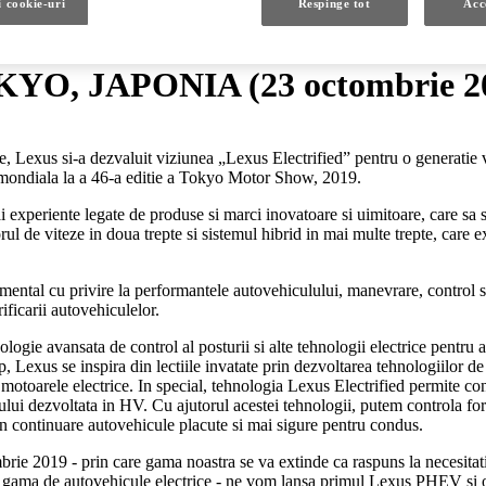
i cookie-uri
Respinge tot
Acc
YO, JAPONIA (23 octombrie 2
re, Lexus si-a dezvaluit viziunea „Lexus Electrified” pentru o generatie
 mondiala la a 46-a editie a Tokyo Motor Show, 2019.
 sai experiente legate de produse si marci inovatoare si uimitoare, care s
orul de viteze in doua trepte si sistemul hibrid in mai multe trepte, care
ental cu privire la performantele autovehiculului, manevrare, control si
ificarii autovehiculelor.
gie avansata de control al posturii si alte tehnologii electrice pentru 
, Lexus se inspira din lectiile invatate prin dezvoltarea tehnologiilor 
motoarele electrice. In special, tehnologia Lexus Electrified permite contr
ului dezvoltata in HV. Cu ajutorul acestei tehnologii, putem controla for
 in continuare autovehicule placute si mai sigure pentru condus.
rie 2019 - prin care gama noastra se va extinde ca raspuns la necesitati
ama de autovehicule electrice - ne vom lansa primul Lexus PHEV si o