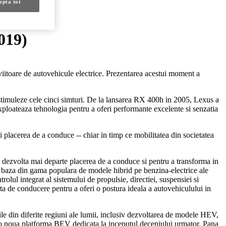
epta tot
019)
 viitoare de autovehicule electrice. Prezentarea acestui moment a
a stimuleze cele cinci simturi. De la lansarea RX 400h in 2005, Lexus a
 exploateaza tehnologia pentru a oferi performante excelente si senzatia
 placerea de a conduce -- chiar in timp ce mobilitatea din societatea
a dezvolta mai departe placerea de a conduce si pentru a transforma in
de baza din gama populara de modele hibrid pe benzina-electrice ale
olul integrat al sistemului de propulsie, directiei, suspensiei si
ta de conducere pentru a oferi o postura ideala a autovehiculului in
le din diferite regiuni ale lumii, inclusiv dezvoltarea de modele HEV,
 noua platforma BEV dedicata la inceputul deceniului urmator. Pana