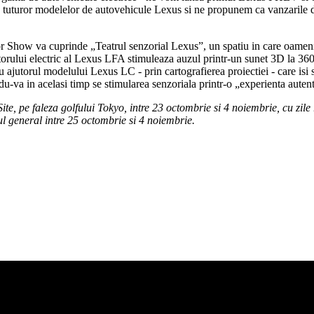
 ale tuturor modelelor de autovehicule Lexus si ne propunem ca vanzarile
r Show va cuprinde „Teatrul senzorial Lexus”, un spatiu in care oamenii
otorului electric al Lexus LFA stimuleaza auzul printr-un sunet 3D la 36
 ajutorul modelului Lexus LC - prin cartografierea proiectiei - care isi 
du-va in acelasi timp se stimularea senzoriala printr-o „experienta autent
, pe faleza golfului Tokyo, intre 23 octombrie si 4 noiembrie, cu zile re
ul general intre 25 octombrie si 4 noiembrie.