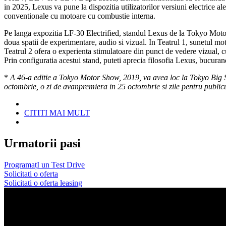
in 2025, Lexus va pune la dispozitia utilizatorilor versiuni electrice
conventionale cu motoare cu combustie interna.
Pe langa expozitia LF-30 Electrified, standul Lexus de la Tokyo Moto
doua spatii de experimentare, audio si vizual. In Teatrul 1, sunetul m
Teatrul 2 ofera o experienta stimulatoare din punct de vedere vizual, cu
Prin configuratia acestui stand, puteti aprecia filosofia Lexus, bucuran
*
A 46-a editie a Tokyo Motor Show, 2019, va avea loc la Tokyo Big Site
octombrie, o zi de avanpremiera in 25 octombrie si zile pentru public
CITITI MAI MULT
Urmatorii pasi
ProgramațI un Test Drive
Solicitati o oferta
Solicitati o oferta leasing