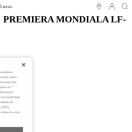
 Lexus
: PREMIERA MONDIALA LF-
rsonalizam
 cookie-urilor
 necesare din
okie-uri.”
erformanta”
i de publicitate
retelele de
au SEE).
 retras in orice