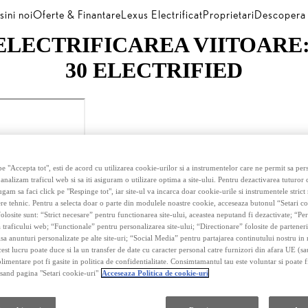
ini noi
Oferte & Finantare
Lexus Electrificat
Proprietari
Descopera
ELECTRIFICAREA VIITOARE
30 ELECTRIFIED
e "Accepta tot", esti de acord cu utilizarea cookie-urilor si a instrumentelor care ne permit sa pe
 analizam traficul web si sa iti asiguram o utilizare optima a site-ului. Pentru dezactivarea tuturor
ugam sa faci click pe "Respinge tot", iar site-ul va incarca doar cookie-urile si instrumentele strict
re tehnic. Pentru a selecta doar o parte din modulele noastre cookie, acceseaza butonul “Setari co
olosite sunt: “Strict necesare” pentru functionarea site-ului, aceastea neputand fi dezactivate; “P
 traficului web; “Functionale” pentru personalizarea site-ului; “Directionare” folosite de parteneri
fisa anunturi personalizate pe alte site-uri; “Social Media” pentru partajarea continutului nostru in 
cest lucru poate duce si la un transfer de date cu caracter personal catre furnizori din afara UE (s
limentare pot fi gasite in politica de confidentialitate. Consimtamantul tau este voluntar si poate fi
and pagina "Setari cookie-uri"
Acceseaza Politica de cookie-uri