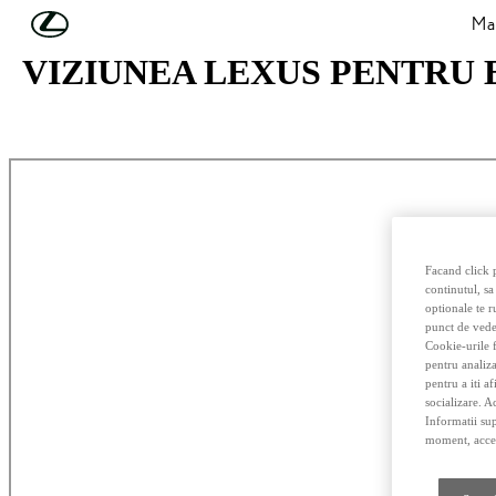
Skip to Main Content
(Press Enter)
Mas
VIZIUNEA LEXUS PENTRU 
Facand click p
continutul, sa
optionale te r
punct de vede
Cookie-urile f
pentru analiza
pentru a iti a
socializare. A
Informatii sup
moment, acces