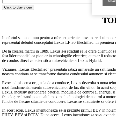
Setar
Click to play video
TOK
In efortul sau continuu pentru a oferi experiente inovatoare si uimitoa
reprezentat debutul conceptului Lexus LF-30 Electrified, in premiera
De la crearea marcii in 1989, Lexus s-a straduit sa le ofere clientilor
fost lider mondial ca pionier in tehnologiile electrice, cum ar fi reduct
de condus direct caracteristica autovehiculelor Lexus Hybrid.
Viziunea „Lexus Electrified” prezentata astazi urmareste un salt fundam
noastra continua sa se transforme datorita condusului autonom si electr
Evocand placerea originala de a conduce, Lexus dezvolta o noua tehnolo
mod fundamental esenta autovehiculelor de lux din viitor. In acest scop
Lexus, inclusiv gestionarea bateriei, modulele de control al energiei si 
franelor, realizand potentialul maxim al tehnologiei de control a motor
functie de fiecare situatie de conducere. Lexus se straduieste sa ofere
In acest scop, Lexus intentioneaza sa-si prezinte primul BEV in noiemb
PHEV, BEV si FCEV. Dupa aceea, Lexus intentioneaza sa-si extinda g