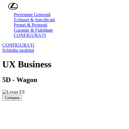
Skip to Main Content
(Press Enter)
Prezentare Generală
Echipari & Specificatii
Preturi & Promotii
Garantie & Fiabilitate
CONFIGURAȚI
CONFIGURAȚI
Schimba modelul
UX
Business
5D - Wagon
Compara