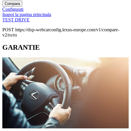
Compara
Configurati
Inapoi la pagina principala
TEST DRIVE
POST https://dxp-webcarconfig.lexus-europe.com/v1/compare-
v2/ro/ro
GARANTIE