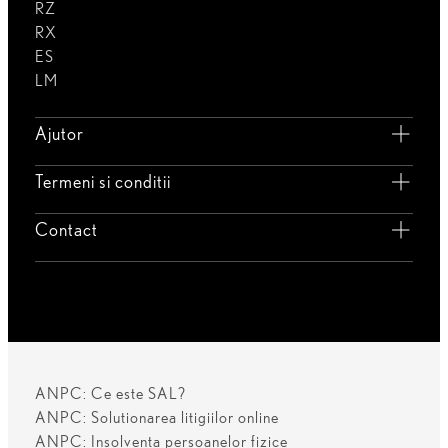
RZ
RX
ES
LM
Ajutor
Termeni si conditii
Contact
ANPC: Ce este SAL?
ANPC: Solutionarea litigiilor online
ANPC: Insolventa persoanelor fizice