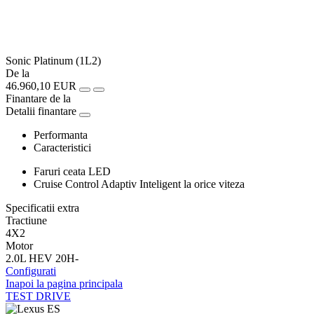
Sonic Platinum (1L2)
De la
46.960,10 EUR
Finantare de la
Detalii finantare
Performanta
Caracteristici
Faruri ceata LED
Cruise Control Adaptiv Inteligent la orice viteza
Specificatii extra
Tractiune
4X2
Motor
2.0L HEV 20H-
Configurati
Inapoi la pagina principala
TEST DRIVE