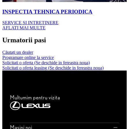
INSPECTIA TEHNICA PERIODICA
SERVICE SI INTRETINERE
AFLATI MAI MULTE
Urmatorii pasi
Căutați un dealer
Programare online la service
Solicitati o oferta
(Se deschide in fereastra noua)
Solicitati o oferta leasing
(Se deschide in fereastra noua)
Multumim pentru vizita
Masini noi