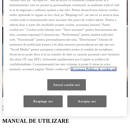
instrumentelor care ne permit sa personalizam continutul, sa analizam traficul web
si sa iti asiguram o utilizare optima a site-ului. Pentru dezactivarea tuturor cookie-
urilor optionale te rugam sa faci click pe "Respinge tot", iar site-ul va incarca doar
cookie-urile si instrumentele strict necesare din punct de vedere tehnic. Pentru a
selecta doar o parte din modulele noastre cookie, acceseaza butonul “Setari
cookie-uri.” Cookie-urile folosite sunt: “Strict necesare” pentru functionarea site-
ului, aceastea neputand fi dezactivate; “Performanta” pentru analiza traficului
web; “Functionale” pentru personalizarea site-ului; “Directionare” folosite de
partenerii de publicitate pentru a iti afisa anunturi personalizate pe alte site-uri;
“Social Media” pentru partajarea continutului nostru in retelele de socializare.
Acest lucru poate duce si la un transfer de date cu caracter personal catre furnizori
din afara UE (sau SEE). Informatii suplimentare pot fi gasite in politica de
confidentialitate. Consimtamantul tau este voluntar si poate fi retras in orice
moment, accesand pagina "Setari cookie-uri"
Acceseaza Politica de cookie-uri
Setari cookie-uri
Respinge tot
Accepta tot
MANUALE
MANUAL DE UTILIZARE