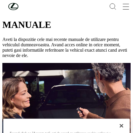
Skip to Main Content
(Press Enter)
SERVICII CONECTATE SI MULTIMEDIA
MANUALE
Aveti la dispozitie cele mai recente manuale de utilizare pentru
vehiculul dumneavoastra. Avand acces online in orice moment,
puteti gasi informatiile referitoare la vehicul exact atunci cand aveti
nevoie de ele.
Facand click pe "Accepta tot", esti de acord cu utilizarea cookie-urilor si a