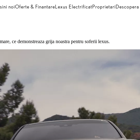
ini noi
Oferte & Finantare
Lexus Electrificat
Proprietari
Descopera
mare, ce demonstreaza grija noastra pentru soferii lexus.