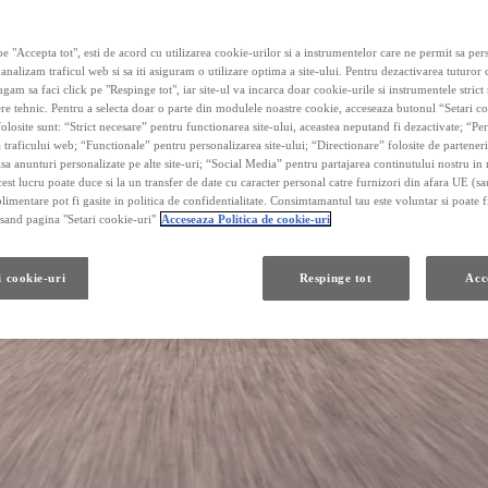
e "Accepta tot", esti de acord cu utilizarea cookie-urilor si a instrumentelor care ne permit sa pe
 analizam traficul web si sa iti asiguram o utilizare optima a site-ului. Pentru dezactivarea tuturor
ugam sa faci click pe "Respinge tot", iar site-ul va incarca doar cookie-urile si instrumentele strict
re tehnic. Pentru a selecta doar o parte din modulele noastre cookie, acceseaza butonul “Setari co
olosite sunt: “Strict necesare” pentru functionarea site-ului, aceastea neputand fi dezactivate; “P
 traficului web; “Functionale” pentru personalizarea site-ului; “Directionare” folosite de parteneri
fisa anunturi personalizate pe alte site-uri; “Social Media” pentru partajarea continutului nostru in 
cest lucru poate duce si la un transfer de date cu caracter personal catre furnizori din afara UE (s
limentare pot fi gasite in politica de confidentialitate. Consimtamantul tau este voluntar si poate fi
and pagina "Setari cookie-uri"
Acceseaza Politica de cookie-uri
i cookie-uri
Respinge tot
Acc