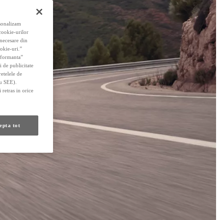
rsonalizam
 cookie-urilor
 necesare din
okie-uri.”
erformanta”
i de publicitate
retelele de
au SEE).
 retras in orice
epta tot