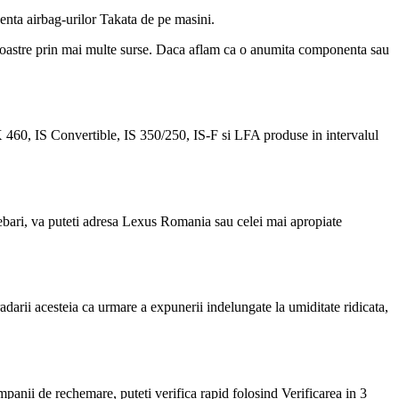
enta airbag-urilor Takata de pe masini.
r noastre prin mai multe surse. Daca aflam ca o anumita componenta sau
460, IS Convertible, IS 350/250, IS-F si LFA produse in intervalul
ntrebari, va puteti adresa Lexus Romania sau celei mai apropiate
radarii acesteia ca urmare a expunerii indelungate la umiditate ridicata,
panii de rechemare, puteti verifica rapid folosind Verificarea in 3