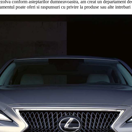
rezolva conform asteptarilor dumneavoastra, am creat un departament dedic
tamentul poate oferi si raspunsuri cu privire la produse sau alte intrebar