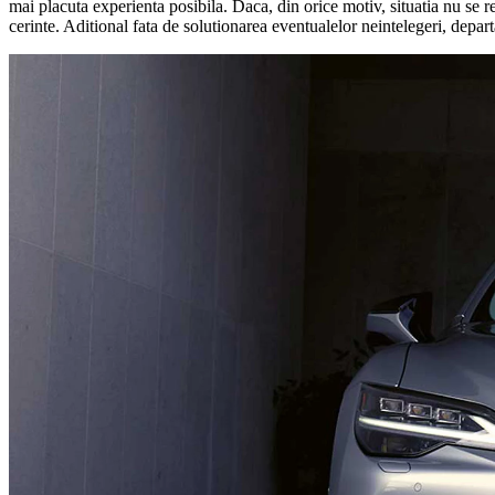
mai placuta experienta posibila. Daca, din orice motiv, situatia nu se 
cerinte. Aditional fata de solutionarea eventualelor neintelegeri, depar