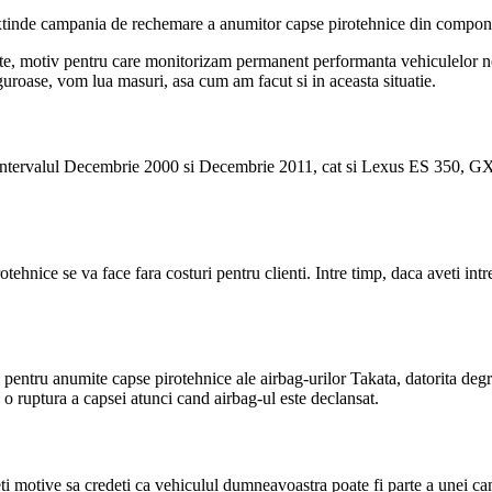
 extinde campania de rechemare a anumitor capse pirotehnice din compon
oritate, motiv pentru care monitorizam permanent performanta vehiculelo
iguroase, vom lua masuri, asa cum am facut si in aceasta situatie.
intervalul Decembrie 2000 si Decembrie 2011, cat si Lexus ES 350, GX 
otehnice se va face fara costuri pentru clienti. Intre timp, daca aveti i
ta pentru anumite capse pirotehnice ale airbag-urilor Takata, datorita deg
a o ruptura a capsei atunci cand airbag-ul este declansat.
ti motive sa credeti ca vehiculul dumneavoastra poate fi parte a unei cam