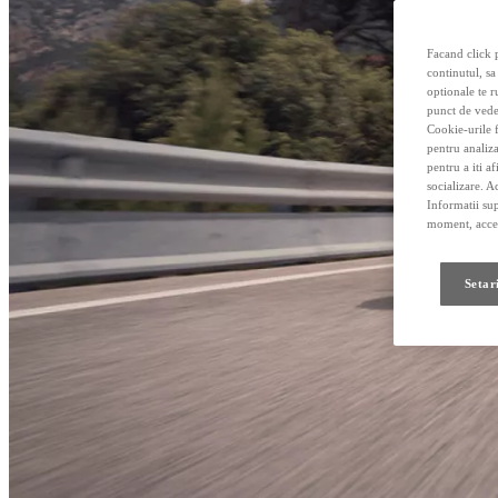
Facand click p
continutul, sa
optionale te r
punct de vede
Cookie-urile f
pentru analiza
pentru a iti a
socializare. A
Informatii sup
moment, acces
Setar