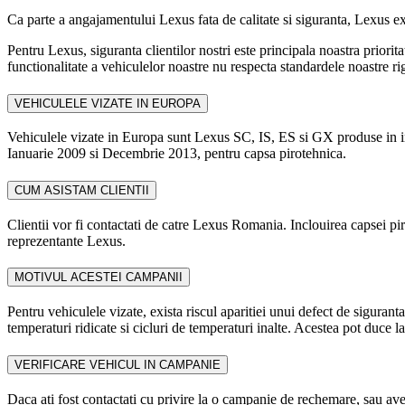
Ca parte a angajamentului Lexus fata de calitate si siguranta, Lexus
Pentru Lexus, siguranta clientilor nostri este principala noastra pri
functionalitate a vehiculelor noastre nu respecta standardele noastre r
VEHICULELE VIZATE IN EUROPA
Vehiculele vizate in Europa sunt Lexus SC, IS, ES si GX produse in 
Ianuarie 2009 si Decembrie 2013, pentru capsa pirotehnica.
CUM ASISTAM CLIENTII
Clientii vor fi contactati de catre Lexus Romania. Inclouirea capsei pir
reprezentante Lexus.
MOTIVUL ACESTEI CAMPANII
Pentru vehiculele vizate, exista riscul aparitiei unui defect de siguran
temperaturi ridicate si cicluri de temperaturi inalte. Acestea pot duce l
VERIFICARE VEHICUL IN CAMPANIE
Daca ati fost contactati cu privire la o campanie de rechemare, sau ave