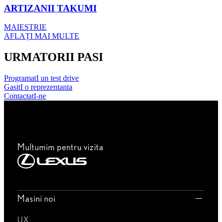
ARTIZANII TAKUMI
MAIESTRIE
AFLAȚI MAI MULTE
URMATORII PASI
ProgramatI un test drive
GasitI o reprezentanta
ContactatI-ne
Multumim pentru vizita
Masini noi
UX