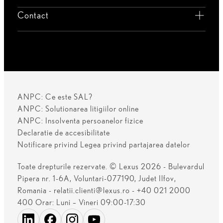
Contact
ANPC: Ce este SAL?
ANPC: Solutionarea litigiilor online
ANPC: Insolventa persoanelor fizice
Declaratie de accesibilitate
Notificare privind Legea privind partajarea datelor
Toate drepturile rezervate. © Lexus 2026 - Bulevardul
Pipera nr. 1-6A, Voluntari-077190, Judet Ilfov,
Romania - relatii.clienti@lexus.ro - +40 021 2000
400 Orar: Luni – Vineri 09:00-17:30