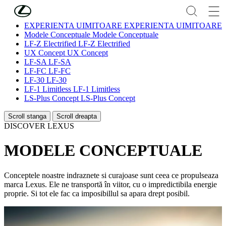
Skip to Main Content
(Press Enter)
EXPERIENTA UIMITOARE
EXPERIENTA UIMITOARE
Modele Conceptuale
Modele Conceptuale
LF-Z Electrified
LF-Z Electrified
UX Concept
UX Concept
LF-SA
LF-SA
LF-FC
LF-FC
LF-30
LF-30
LF-1 Limitless
LF-1 Limitless
LS-Plus Concept
LS-Plus Concept
Scroll stanga
Scroll dreapta
DISCOVER LEXUS
MODELE CONCEPTUALE
Conceptele noastre indraznete si curajoase sunt ceea ce propulseaza
marca Lexus. Ele ne transportă în viitor, cu o impredictibila energie
proprie. Si tot ele fac ca imposibillul sa apara drept posibil.