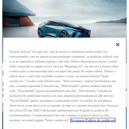
Facand click pe "Accepta tot", esti de acord cu utilizarea cookie-urilor si a
instrumentelor care ne permit sa personalizam continutul, sa analizam traficul web
si sa iti asiguram o utilizare optima a site-ului. Pentru dezactivarea tuturor cookie-
urilor optionale te rugam sa faci click pe "Respinge tot", iar site-ul va incarca doar
cookie-urile si instrumentele strict necesare din punct de vedere tehnic. Pentru a
LF-30 ELECTRIFIED
selecta doar o parte din modulele noastre cookie, acceseaza butonul “Setari
cookie-uri.” Cookie-urile folosite sunt: “Strict necesare” pentru functionarea site-
In efortul sau continuu pentru a oferi experiente inovatoare si
ului, aceastea neputand fi dezactivate; “Performanta” pentru analiza traficului
uimitoare, Lexus si-a dezvaluit viziunea „Lexus Electrified” pentru o
web; “Functionale” pentru personalizarea site-ului; “Directionare” folosite de
generatie viitoare de autovehicule electrice.
partenerii de publicitate pentru a iti afisa anunturi personalizate pe alte site-uri;
“Social Media” pentru partajarea continutului nostru in retelele de socializare.
EXPLORATI LF-30
Acest lucru poate duce si la un transfer de date cu caracter personal catre furnizori
din afara UE (sau SEE). Informatii suplimentare pot fi gasite in politica de
confidentialitate. Consimtamantul tau este voluntar si poate fi retras in orice
moment, accesand pagina "Setari cookie-uri"
Acceseaza Politica de cookie-uri