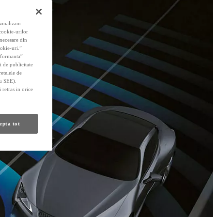
rsonalizam
 cookie-urilor
 necesare din
okie-uri.”
erformanta”
i de publicitate
retelele de
au SEE).
 retras in orice
epta tot