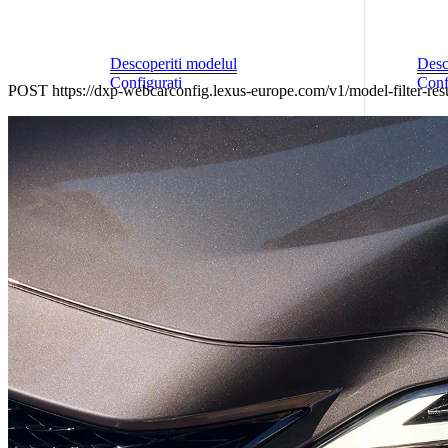
Descoperiti modelul
Desc
Configurati
Conf
POST https://dxp-webcarconfig.lexus-europe.com/v1/model-filter-