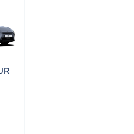
EUR
A
Read Disclaimer