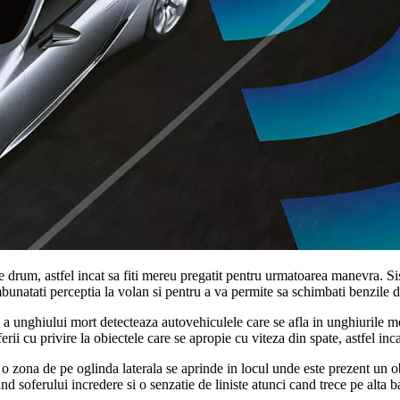
e drum, astfel incat sa fiti mereu pregatit pentru urmatoarea manevra. S
unatati perceptia la volan si pentru a va permite sa schimbati benzile de c
 unghiului mort detecteaza autovehiculele care se afla in unghiurile moa
rii cu privire la obiectele care se apropie cu viteza din spate, astfel inc
zona de pe oglinda laterala se aprinde in locul unde este prezent un obs
and soferului incredere si o senzatie de liniste atunci cand trece pe alta 