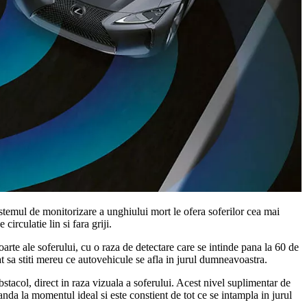
istemul de monitorizare a unghiului mort le ofera soferilor cea mai
irculatie lin si fara griji.
rte ale soferului, cu o raza de detectare care se intinde pana la 60 de
at sa stiti mereu ce autovehicule se afla in jurul dumneavoastra.
tacol, direct in raza vizuala a soferului. Acest nivel suplimentar de
banda la momentul ideal si este constient de tot ce se intampla in jurul