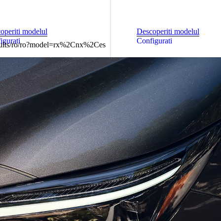
operiti modelul
Descoperiti modelul
igurati
Configurati
results/ro/ro?model=rx%2Cnx%2Ces