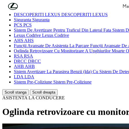
Skip to Main Content
(Press Enter)
Mas
DESCOPERITI LEXUS
DESCOPERITI LEXUS
Siguranta
Siguranta
PCS
PCS
Sistem De Avertizare Pentru Traficul Din Lateral Fata
Sistem De
Lexus Codrive
Lexus Codrive
AHS
AHS
Funcții Avansate De Asistenta La Parcare
Funcții Avansate De 
Oglinda Retrovizoare Cu Monitorizare A Unghiurilor Moarte
O
RSA
RSA
DRCC
DRCC
AHB
AHB
Sistem Avertizare La Parasirea Benzii (lda) Cu Sistem De Det
LDA
LDA
Sistem Pre-Coliziune
Sistem Pre-Coliziune
Scroll stanga
Scroll dreapta
ASISTENTA LA CONDUCERE
Oglinda retrovizoare cu monitor