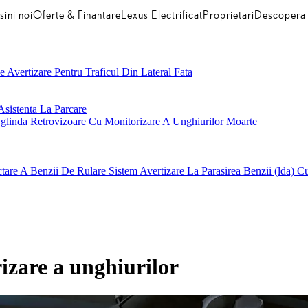
ini noi
Oferte & Finantare
Lexus Electrificat
Proprietari
Descopera
 Avertizare Pentru Traficul Din Lateral Fata
Asistenta La Parcare
glinda Retrovizoare Cu Monitorizare A Unghiurilor Moarte
ectare A Benzii De Rulare
Sistem Avertizare La Parasirea Benzii (lda) 
izare a unghiurilor