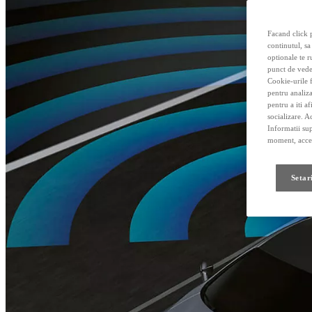
Facand click p
continutul, sa
optionale te r
punct de vede
Cookie-urile f
pentru analiza
pentru a iti a
socializare. A
Informatii sup
moment, acces
Setar