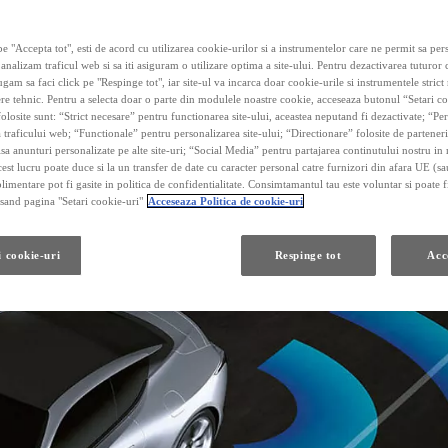
e "Accepta tot", esti de acord cu utilizarea cookie-urilor si a instrumentelor care ne permit sa pe
 analizam traficul web si sa iti asiguram o utilizare optima a site-ului. Pentru dezactivarea tuturor
ugam sa faci click pe "Respinge tot", iar site-ul va incarca doar cookie-urile si instrumentele strict
re tehnic. Pentru a selecta doar o parte din modulele noastre cookie, acceseaza butonul “Setari co
olosite sunt: “Strict necesare” pentru functionarea site-ului, aceastea neputand fi dezactivate; “P
 traficului web; “Functionale” pentru personalizarea site-ului; “Directionare” folosite de parteneri
fisa anunturi personalizate pe alte site-uri; “Social Media” pentru partajarea continutului nostru in 
cest lucru poate duce si la un transfer de date cu caracter personal catre furnizori din afara UE (s
limentare pot fi gasite in politica de confidentialitate. Consimtamantul tau este voluntar si poate fi
and pagina "Setari cookie-uri"
Acceseaza Politica de cookie-uri
i cookie-uri
Respinge tot
Acc