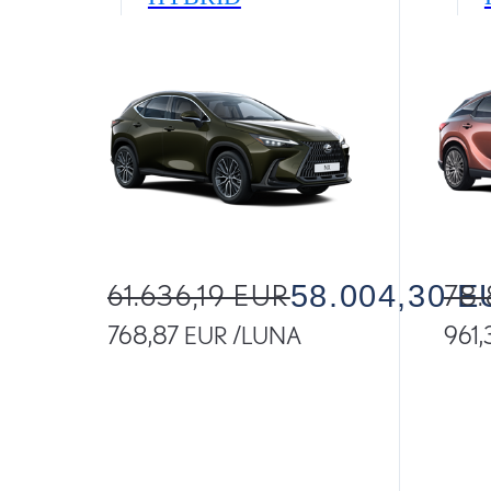
61.636,19 EUR
58.004,30 
78.
768,87 EUR /LUNA
961
Read Disclaimer