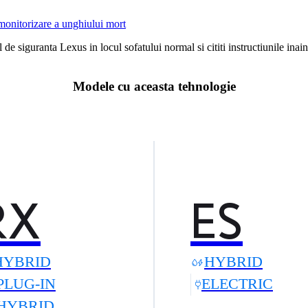
 monitorizare a unghiului mort
 de siguranta Lexus in locul sofatului normal si cititi instructiunile inai
Modele cu aceasta tehnologie
RX
ES
HYBRID
HYBRID
PLUG-IN
ELECTRIC
HYBRID