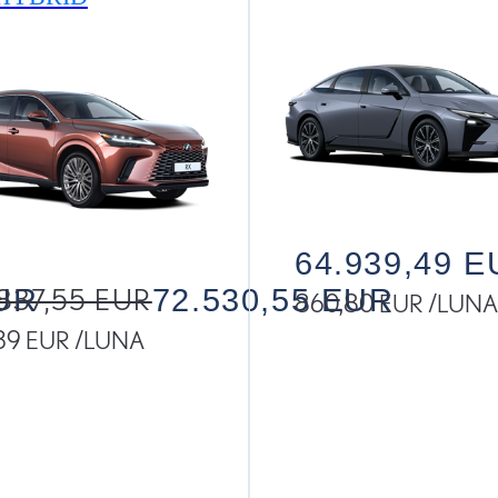
64.939,49 
EUR
837,55 EUR
72.530,55 EUR
860,80 EUR /LUN
,39 EUR /LUNA
Read Disclaimer